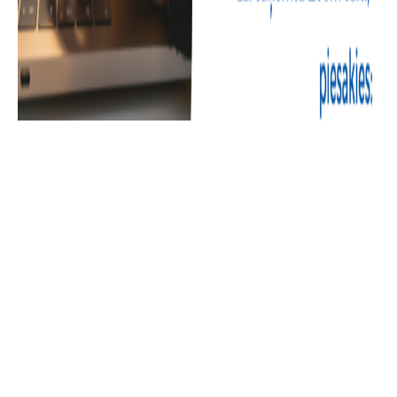
Sākot ar 5.septembri, otrdienās plkst.12.00 aicinām
pievienoties biroja vingrošanas nodarbībām
attālināti!