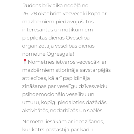
Rudens brīvlaika nedēļā no
26.-28.oktobrim vecvecāki kopā ar
mazbērniem piedzīvojuši trīs
interesantas un notikumiem
piepildītas dienas Oveselība
organizētajā veselības dienas
nometnē Ogresgalā!
Nometnes ietvaros vecvecāki ar
mazbērniem stiprināja savstarpējās
attiecības, kā arī papildināja
zināšanas par veselīgu dzīvesveidu,
psihoemocionālo veselību un
uzturu, kopīgi piedaloties dažādās
aktivitātēs, nodarbībās un spēlēs.
Nometni iesākām ar iepazīšanos,
kur katrs pastāstīja par kādu