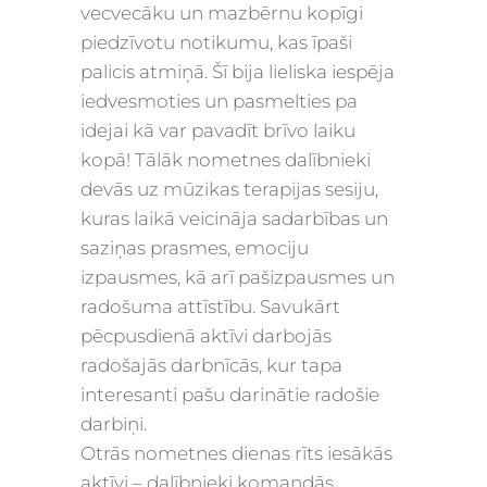
vecvecāku un mazbērnu kopīgi
piedzīvotu notikumu, kas īpaši
palicis atmiņā. Šī bija lieliska iespēja
iedvesmoties un pasmelties pa
idejai kā var pavadīt brīvo laiku
kopā! Tālāk nometnes dalībnieki
devās uz mūzikas terapijas sesiju,
kuras laikā veicināja sadarbības un
saziņas prasmes, emociju
izpausmes, kā arī pašizpausmes un
radošuma attīstību. Savukārt
pēcpusdienā aktīvi darbojās
radošajās darbnīcās, kur tapa
interesanti pašu darinātie radošie
darbiņi.
Otrās nometnes dienas rīts iesākās
aktīvi – dalībnieki komandās