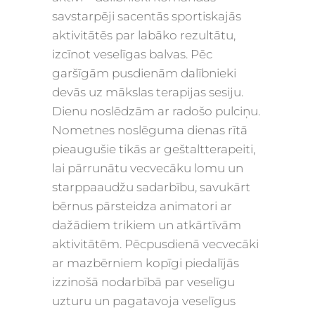
savstarpēji sacentās sportiskajās
aktivitātēs par labāko rezultātu,
izcīnot veselīgas balvas. Pēc
garšīgām pusdienām dalībnieki
devās uz mākslas terapijas sesiju.
Dienu noslēdzām ar radošo pulciņu.
Nometnes noslēguma dienas rītā
pieaugušie tikās ar geštaltterapeiti,
lai pārrunātu vecvecāku lomu un
starppaaudžu sadarbību, savukārt
bērnus pārsteidza animatori ar
dažādiem trikiem un atkārtīvām
aktivitātēm. Pēcpusdienā vecvecāki
ar mazbērniem kopīgi piedalījās
izzinošā nodarbībā par veselīgu
uzturu un pagatavoja veselīgus