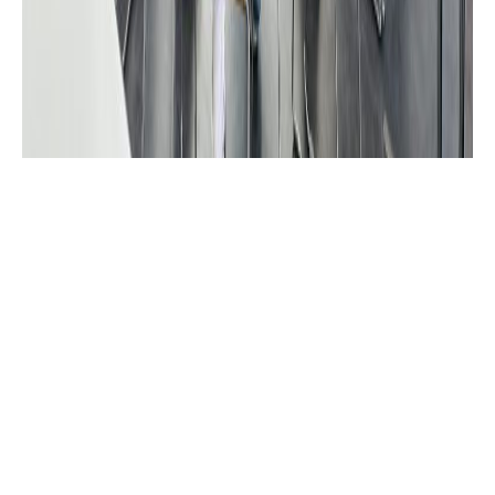
Šajā mācību gadā Oveselība sadarbībā ar Ogres
novada izglītības pārvaldi sāka realizēt veselības
veicināšanas nodarbības visās novada vidusskolās
un Ogres valsts ģimnāzijā 10.–12. klašu skolēniem.