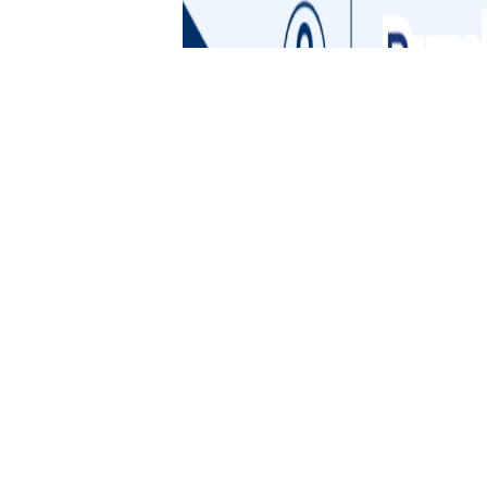
Jau pavisam drīz tiekamies Ogres