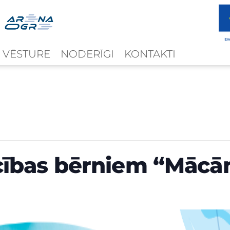
 VĒSTURE
NODERĪGI
KONTAKTI
ības bērniem “Mācām