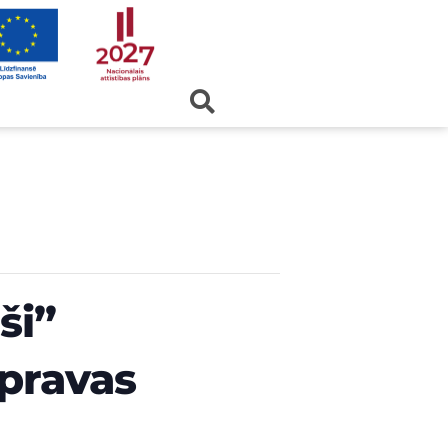
ši”
mpravas