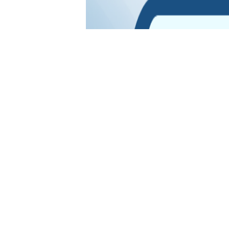
Oveselība aicina vecākus kopā 