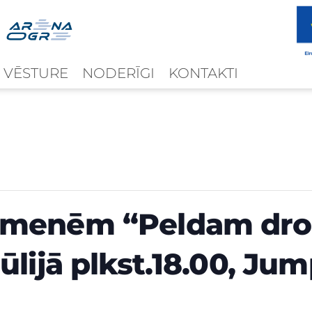
 VĒSTURE
NODERĪGI
KONTAKTI
imenēm “Peldam dro
ūlijā plkst.18.00, Ju