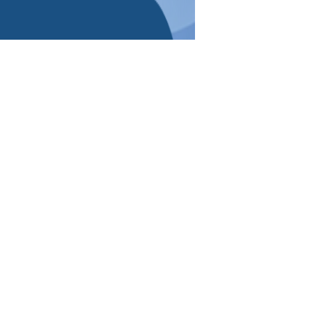
zīmi aktīvi atpūšoties pie