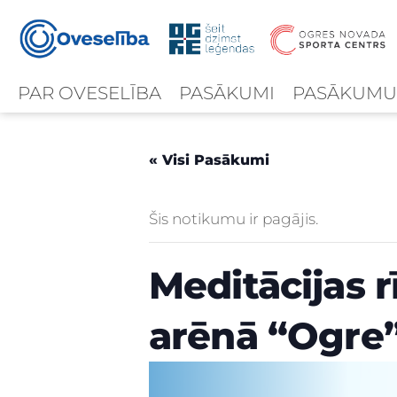
PAR OVESELĪBA
PASĀKUMI
PASĀKUMU
« Visi Pasākumi
Šis notikumu ir pagājis.
Meditācijas rī
arēnā “Ogre