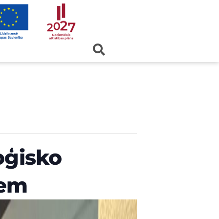
oģisko
iem