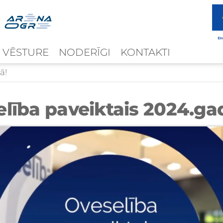
 VĒSTURE
NODERĪGI
KONTAKTI
ā!
lība paveiktais 2024.ga