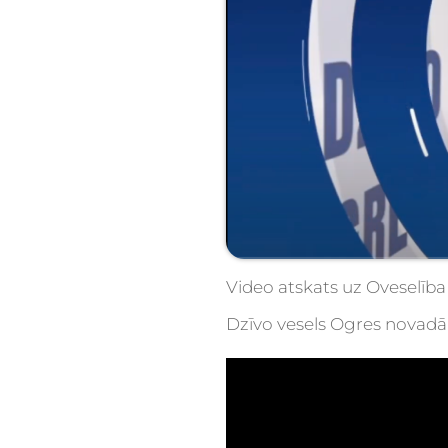
Video atskats uz Oveselība
Dzīvo vesels Ogres novadā