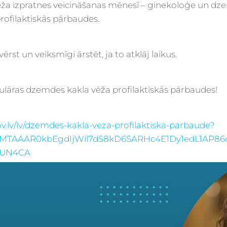
ža izpratnes veicināšanas mēnesī – ginekoloģe un dze
profilaktiskās pārbaudes.
st un veiksmīgi ārstēt, ja to atklāj laikus.
egulāras dzemdes kakla vēža profilaktiskās pārbaudes!
v.lv/lv/dzemdes-kakla-veza-profilaktiska-parbaude?
MTAAAR0kbEgdIjWil7dS8kD6SARHc4E1Dy1edL1AP86
wUN4CA