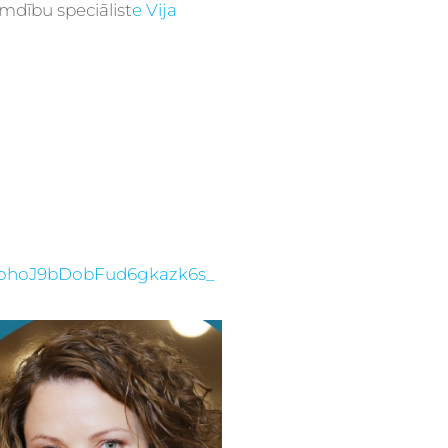
mdību speciālist
e Vija
ohoJ9bDobFud6gkazk6s_