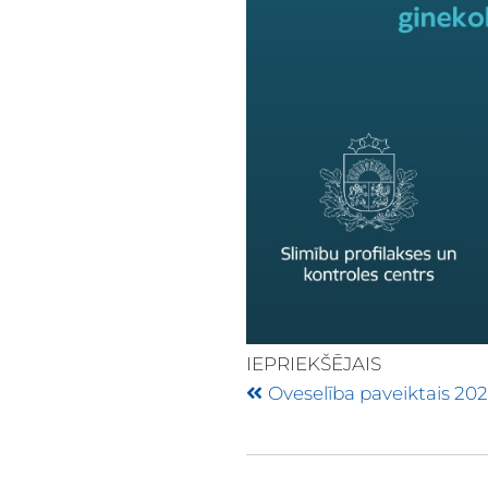
IEPRIEKŠĒJAIS
Oveselība paveiktais 20