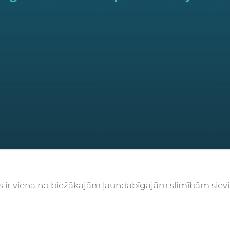
s ir viena no biežākajām ļaundabīgajām slimībām siev