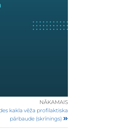
NĀKAMAIS
s kakla vēža profilaktiska
pārbaude (skrīnings)