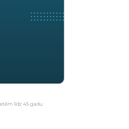
ietēm līdz 45 gadu