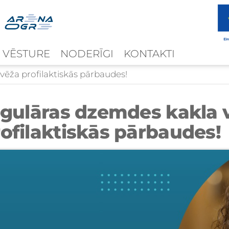
 VĒSTURE
NODERĪGI
KONTAKTI
vēža profilaktiskās pārbaudes!
egulāras dzemdes kakla 
ofilaktiskās pārbaudes!