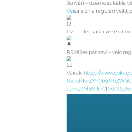
Janvārī – dzemdes kakla vē
Vei
sa aicina regulāri veikt 
Dzemdes kakla vēzi var novēr
Rūpējies par sevi – veic r
Vairāk:
https://www.spkc.go
fbclid=IwZXh0bgNhZW0C
aem_9MBS1IsfCRvJ0RzZ