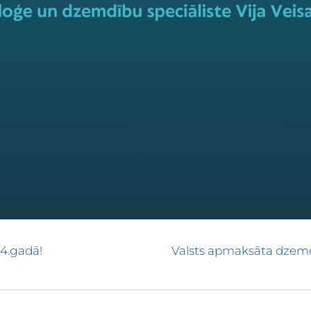
24.gadā!
Valsts apmaksāta dzemde