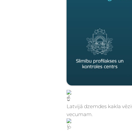
Latvijā dzemdes kakla vēzi
vecumam.