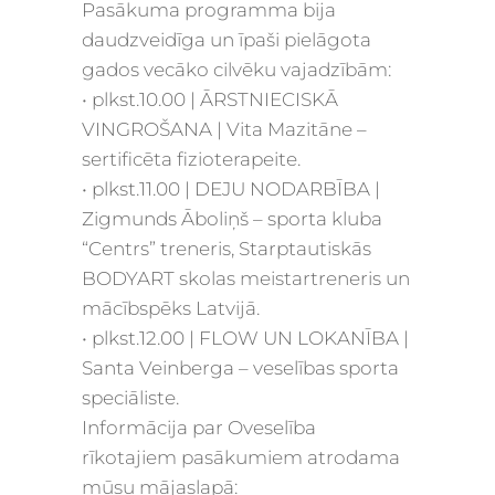
Pasākuma programma bija
daudzveidīga un īpaši pielāgota
gados vecāko cilvēku vajadzībām:
• plkst.10.00 | ĀRSTNIECISKĀ
VINGROŠANA | Vita Mazitāne –
sertificēta fizioterapeite.
• plkst.11.00 | DEJU NODARBĪBA |
Zigmunds Āboliņš – sporta kluba
“Centrs” treneris, Starptautiskās
BODYART skolas meistartreneris un
mācībspēks Latvijā.
• plkst.12.00 | FLOW UN LOKANĪBA |
Santa Veinberga – veselības sporta
speciāliste.
Informācija par Oveselība
rīkotajiem pasākumiem atrodama
mūsu mājaslapā: