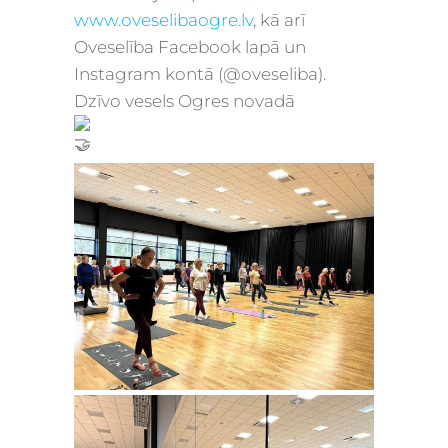
www.oveselibaogre.lv
, kā arī
Oveselība Facebook lapā un
Instagram kontā (@oveseliba).
Dzīvo vesels Ogres novadā