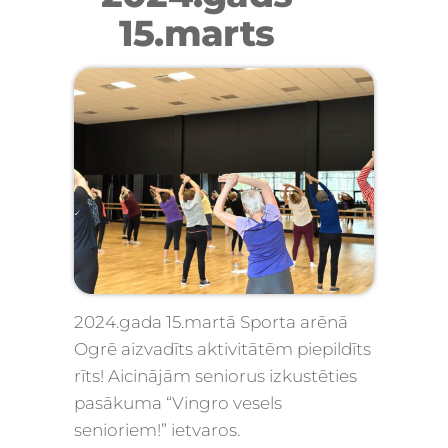
15.marts
2024.gada 15.martā Sporta arēnā
Ogrē aizvadīts aktivitātēm piepildīts
rīts! Aicinājām seniorus izkustēties
pasākuma “Vingro vesels
senioriem!” ietvaros.