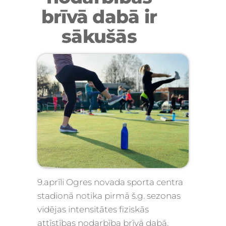
brīvā dabā ir
sākušās
9.aprīli Ogres novada sporta centra
stadionā notika pirmā š.g. sezonas
vidējas intensitātes fiziskās
attīstības nodarbība brīvā dabā.