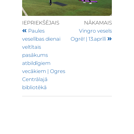
IEPRIEKŠĒJAIS
NĀKAMAIS
Paules
Vingro vesels
veselības dienai
Ogrē! | 13.aprīlī
veltītais
pasākums
atbildīgiem
vecākiem | Ogres
Centrālajā
bibliotēkā