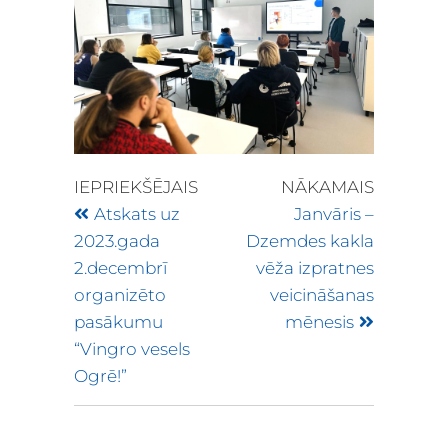
IEPRIEKŠĒJAIS
NĀKAMAIS
Atskats uz
Janvāris –
2023.gada
Dzemdes kakla
2.decembrī
vēža izpratnes
organizēto
veicināšanas
pasākumu
mēnesis
“Vingro vesels
Ogrē!”