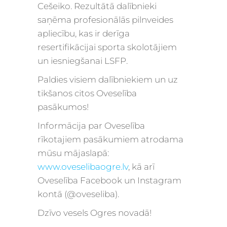
Cešeiko. Rezultātā dalībnieki
saņēma profesionālās pilnveides
apliecību, kas ir derīga
resertifikācijai sporta skolotājiem
un iesniegšanai LSFP.
Paldies visiem dalībniekiem un uz
tikšanos citos Oveselība
pasākumos!
Informācija par Oveselība
rīkotajiem pasākumiem atrodama
mūsu mājaslapā:
www.oveselibaogre.lv
, kā arī
Oveselība Facebook un Instagram
kontā (@oveseliba).
Dzīvo vesels Ogres novadā!