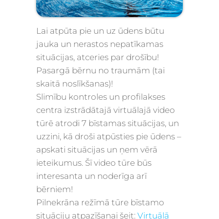
Lai atpūta pie un uz ūdens būtu
jauka un nerastos nepatīkamas
situācijas, atceries par drošību!
Pasargā bērnu no traumām (tai
skaitā noslīkšanas)!
Slimību kontroles un profilakses
centra izstrādātajā virtuālajā video
tūrē atrodi 7 bīstamas situācijas, un
uzzini, kā droši atpūsties pie ūdens –
apskati situācijas un ņem vērā
ieteikumus. Šī video tūre būs
interesanta un noderīga arī
bērniem!
Pilnekrāna režīmā tūre bīstamo
situāciju atpazīšanai šeit:
Virtuālā