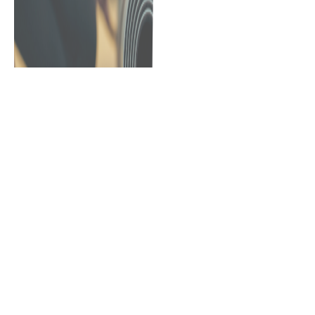
Vingrošanas nodarbības “Vesela sirds” Ogrē
Zemas līdz vidēji augstas intensitātes funkcionālas
vingrošanas nodarbības BODYART, kurās ir iespēja