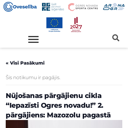
« Visi Pasākumi
Šis notikumu ir pagājis.
Nūjošanas pārgājienu cikla
“Iepazīsti Ogres novadu!” 2.
pārgājiens: Mazozolu pagastā