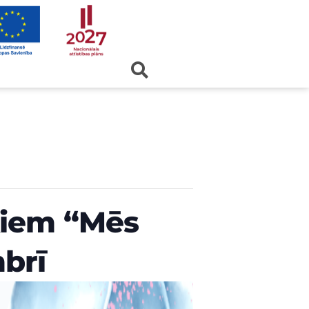
kiem “Mēs
brī