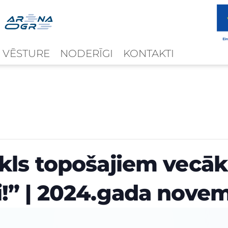
 VĒSTURE
NODERĪGI
KONTAKTI
kls topošajiem vecā
!” | 2024.gada novem