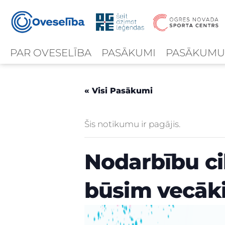
PAR OVESELĪBA
PASĀKUMI
PASĀKUMU
« Visi Pasākumi
Šis notikumu ir pagājis.
Nodarbību ci
būsim vecāki