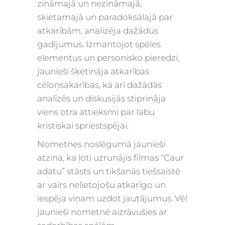
zināmajā un nezināmajā,
sķietamajā un paradoksālajā par
atkarībām, analizēja dažādus
gadījumus. Izmantojot spēles
elementus un personisko pieredzi,
jaunieši šķetināja atkarības
cēloņsakarības, kā arī dažādās
analīzēs un diskusijās stiprināja
viens otra attieksmi par labu
kristiskai spriestspējai.
Nometnes noslēgumā jaunieši
atzina, ka ļoti uzrunājis filmas “Caur
adatu” stāsts un tikšanās tiešsaistē
ar vairs nelietojošu atkarīgo un
iespēja viņam uzdot jautājumus. Vēl
jaunieši nometnē aizrāvušies ar