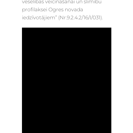
veselības veicināšanai un slimību
profilaksei Ogres novada
iedzīvotājiem” (Nr.9.2.4.2/16/I/031).