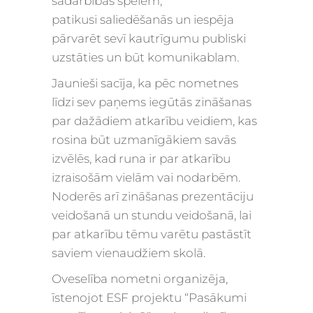
sadarbības spēlēm,
patikusi saliedēšanās un iespēja
pārvarēt sevī kautrīgumu publiski
uzstāties un būt komunikablam.
Jaunieši sacīja, ka pēc nometnes
līdzi sev paņems iegūtās zināšanas
par dažādiem atkarību veidiem, kas
rosina būt uzmanīgākiem savās
izvēlēs, kad runa ir par atkarību
izraisošām vielām vai nodarbēm.
Noderēs arī zināšanas prezentāciju
veidošanā un stundu veidošanā, lai
par atkarību tēmu varētu pastāstīt
saviem vienaudžiem skolā.
Oveselība nometni organizēja,
īstenojot ESF projektu “Pasākumi