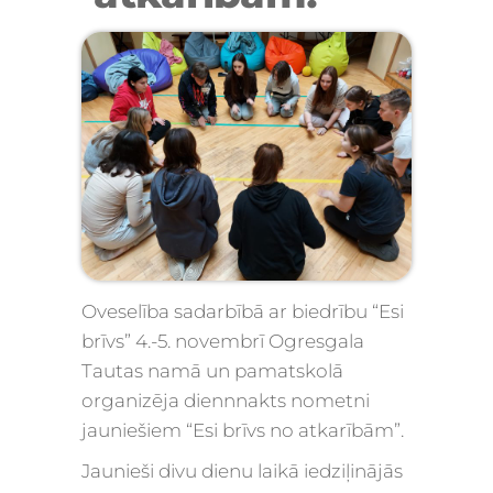
Oveselība sadarbībā ar biedrību “Esi
brīvs” 4.-5. novembrī Ogresgala
Tautas namā un pamatskolā
organizēja diennnakts nometni
jauniešiem “Esi brīvs no atkarībām”.
Jaunieši divu dienu laikā iedziļinājās