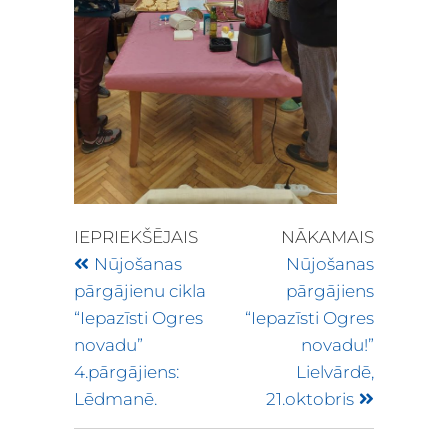
IEPRIEKŠĒJAIS
NĀKAMAIS
Nūjošanas
Nūjošanas
pārgājienu cikla
pārgājiens
“Iepazīsti Ogres
“Iepazīsti Ogres
novadu”
novadu!”
4.pārgājiens:
Lielvārdē,
Lēdmanē.
21.oktobris