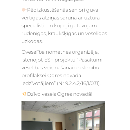
Pēc izkustēšanās seniori guva
vērtīgas atziņas sarunā ar uztura
speciālisti, un kopīgi gatavojām
rudenīgas, kraukšķīgas un veselīgas
uzkodas.
Oveselība nometnes organizēja,
īstenojot ESF projektu “Pasākumi
veselības veicināšanai un slimību
profilaksei Ogres novada
iedzīvotājiem” (Nr.9.2.4.2/16/I/031).
Dzīvo vesels Ogres novadā!