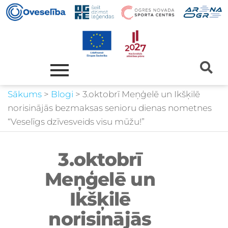
Sākums
>
Blogi
>
3.oktobrī Meņģelē un Ikšķilē
norisinājās bezmaksas senioru dienas nometnes
“Veselīgs dzīvesveids visu mūžu!”
3.oktobrī
Meņģelē un
Ikšķilē
norisinājās