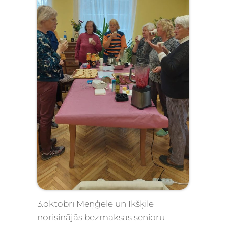
3.oktobrī Meņģelē un Ikšķilē
norisinājās bezmaksas senioru