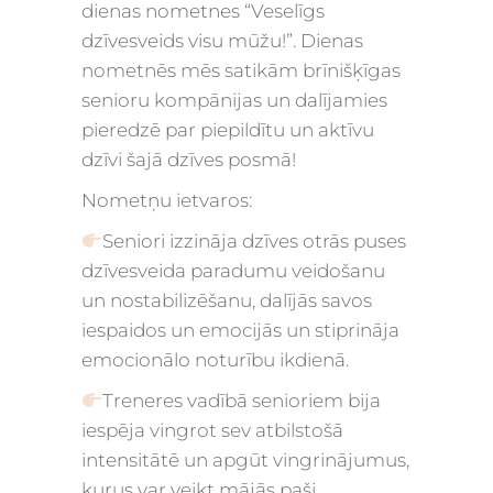
dienas nometnes “Veselīgs
dzīvesveids visu mūžu!”. Dienas
nometnēs mēs satikām brīnišķīgas
senioru kompānijas un dalījamies
pieredzē par piepildītu un aktīvu
dzīvi šajā dzīves posmā!
Nometņu ietvaros:
Seniori izzināja dzīves otrās puses
dzīvesveida paradumu veidošanu
un nostabilizēšanu, dalījās savos
iespaidos un emocijās un stiprināja
emocionālo noturību ikdienā.
Treneres vadībā senioriem bija
iespēja vingrot sev atbilstošā
intensitātē un apgūt vingrinājumus,
kurus var veikt mājās paši.