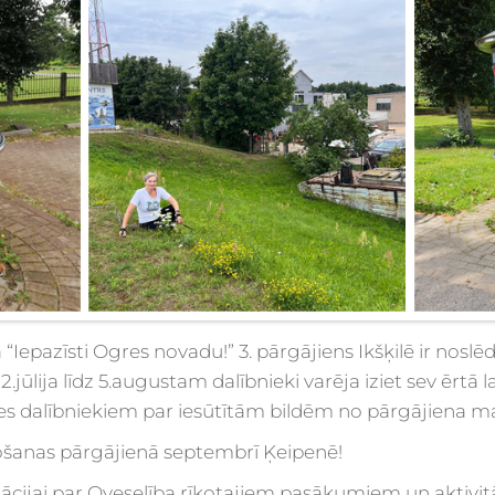
Iepazīsti Ogres novadu!” 3. pārgājiens Ikšķilē ir noslēd
jūlija līdz 5.augustam dalībnieki varēja iziet sev ērtā l
ldies dalībniekiem par iesūtītām bildēm no pārgājiena 
šanas pārgājienā septembrī Ķeipenē!
rmācijai par Oveselība rīkotajiem pasākumiem un aktivi