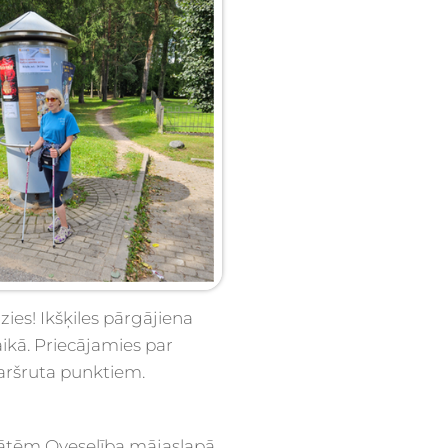
zies! Ikšķiles pārgājiena
aikā. Priecājamies par
maršruta punktiem.
tātēm Oveselība mājaslapā,