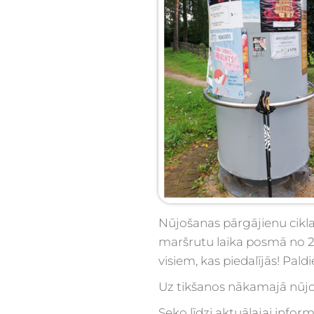
Nūjošanas pārgājienu cikla “
maršrutu laika posmā no 22.
visiem, kas piedalījās! Pa
Uz tikšanos nākamajā nūjo
Seko līdzi aktuālajai info