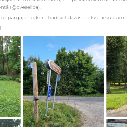
ntā (@oveseliba).
 uz pārgājienu, kur atradīsiet dažas no Jūsu iesūtītām 
!