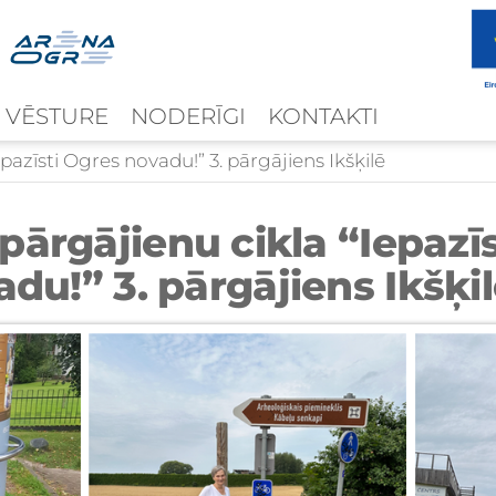
 VĒSTURE
NODERĪGI
KONTAKTI
pazīsti Ogres novadu!” 3. pārgājiens Ikšķilē
pārgājienu cikla “Iepazī
du!” 3. pārgājiens Ikšķi