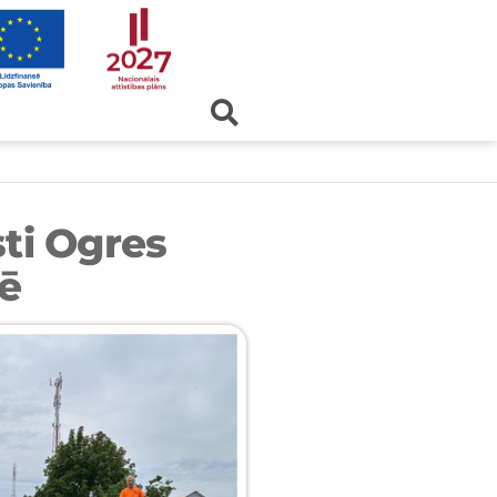
sti Ogres
lē