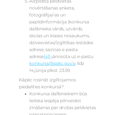
Aizpildīta peldvietas
novērtēšanas anketa,
fotogrāfija/-as un
papildinformācija (konkursa
dalībnieka vārds, uzvārds,
skolas un klases nosaukums,
dzīvesvietas/izglītības iestādes
adrese, saziņas e-pasta
adrese
[4]
)
jānosūta uz e-pastu
konkurss@spkc.gov.lv
līdz
14.jūnija plkst. 23.59.
Kāpēc rosināt izglītojamos
piedalīties konkursā?
Konkursa dalībniekiem būs
lieliska iespēja pilnveidot
zināšanas par drošas peldvietas
pamatprincipiem
.