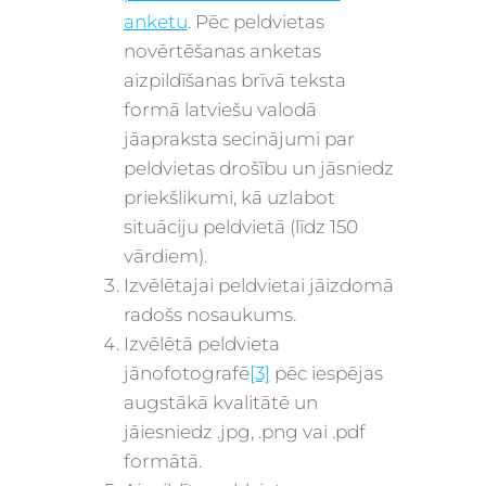
anketu
. Pēc peldvietas
novērtēšanas anketas
aizpildīšanas brīvā teksta
formā latviešu valodā
jāapraksta secinājumi par
peldvietas drošību un jāsniedz
priekšlikumi, kā uzlabot
situāciju peldvietā
(līdz 150
vārdiem).
Izvēlētajai peldvietai jāizdomā
radošs nosaukums
.
Izvēlētā
peldvieta
jānofotografē
[3]
pēc iespējas
augstākā kvalitātē un
jāiesniedz .jpg, .png vai .pdf
formātā.