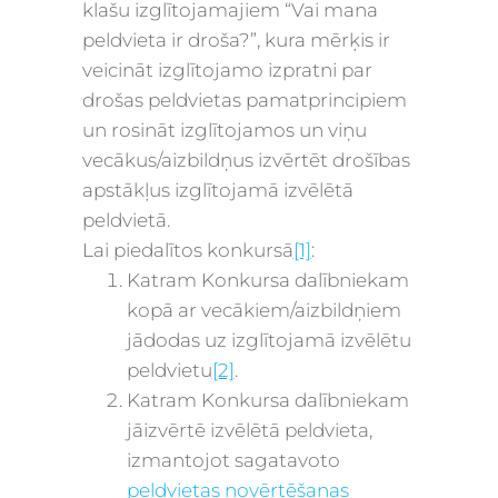
klašu izglītojamajiem “Vai mana
peldvieta ir droša?”
, kura mērķis ir
veicināt izglītojamo izpratni par
drošas peldvietas pamatprincipiem
un rosināt izglītojamos un viņu
vecākus/aizbildņus izvērtēt drošības
apstākļus izglītojamā izvēlētā
peldvietā.
Lai piedalītos konkursā
[1]
:
Katram Konkursa dalībniekam
kopā ar vecākiem/aizbildņiem
jādodas uz izglītojamā izvēlētu
peldvietu
[2]
.
Katram Konkursa dalībniekam
jāizvērtē izvēlētā peldvieta
,
izmantojot sagatavoto
peldvietas novērtēšanas