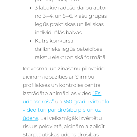
3 labākie
radošo darbu autori
no 3.–4. un 5.–6. klašu grupas
iegūs
praktiskas un
lieliskas
individuālās balvas
.
Katrs
konkursa
dalībnieks
iegūs pateicības
rakstu elektroniskā formātā.
Iedvesmai un zināšanu pilnveidei
aicinām iepazīties ar Slimību
profilakses un kontroles centra
izstrādāto animācijas video
“Esi
ūdensdrošs”
un
360 grādu virtuālo
video tūri par drošību pie un uz
ūdens
. Lai veiksmīgāk izvērtētu
riskus peldvietā, aicinām aizpildīt
Starptautiskās ūdens drošības