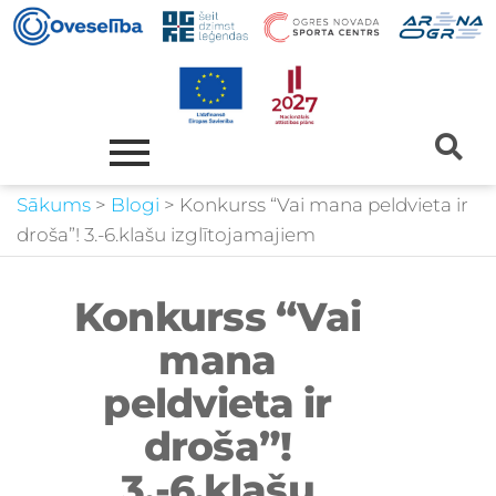
Sākums
>
Blogi
>
Konkurss “Vai mana peldvieta ir
droša”! 3.-6.klašu izglītojamajiem
Konkurss “Vai
mana
peldvieta ir
droša”!
3.-6.klašu