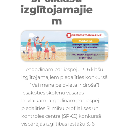
izglītojamajie
m
Atgādinām par iespēju 3.-6.klašu
izglītojamajiem piedalīties konkursā
“Vai mana peldvieta ir droša”!
Iesākoties skolēnu vasaras
brīvlaikam, atgādinām par iespēju
piedalīties Slimību profilakses un
kontroles centra (SPKC)
konkursā
vispārējās izglītības iestāžu 3.-6.