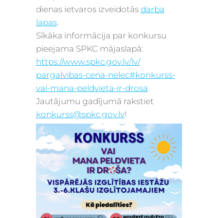
dienas ietvaros izveidotās
darba
lapas
.
Sīkāka informācija par konkursu
pieejama SPKC mājaslapā:
https://www.spkc.gov.lv/lv/
pargalvibas-cena-nelec#
konkurss-
vai-mana-peldvieta-
ir-drosa
Jautājumu gadījumā rakstiet
konkurss@spkc.gov.lv
!