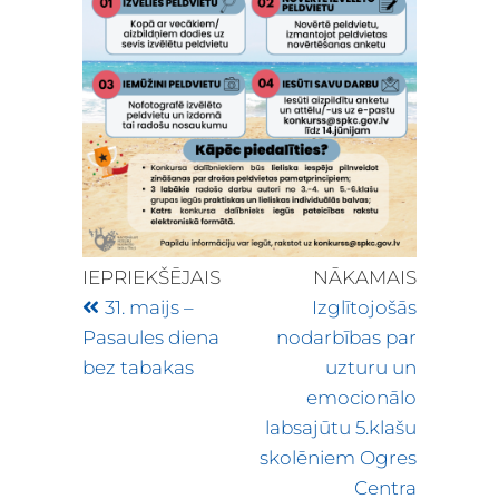
IEPRIEKŠĒJAIS
NĀKAMAIS
31. maijs –
Izglītojošās
Pasaules diena
nodarbības par
bez tabakas
uzturu un
emocionālo
labsajūtu 5.klašu
skolēniem Ogres
Centra