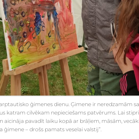
Starptautisko ģimenes dienu. Ģimene ir neredzamām sai
us katram cilvēkam nepieciešams patvērums. Lai stip
en aicināja pavadīt laiku kopā ar brāļiem, māsām, vec
ģimene – drošs pamats veselai valstij”.