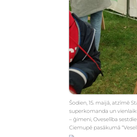
Šodien, 15. maijā, atzīmē 
superkomanda un vienlaik
– ģimeni, Oveselība sestdi
Ciemupē pasākumā “Vesela 