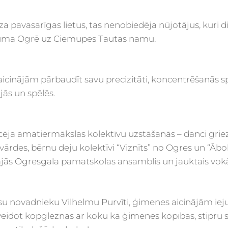
dza pavasarīgas lietus, tas nenobiedēja nūjotājus, kuri 
kuma Ogrē uz Ciemupes Tautas namu.
aicinājām pārbaudīt savu precizitāti, koncentrēšanās s
jās un spēlēs.
ēja amatiermākslas kolektīvu uzstāšanās – danci grie
elvārdes, bērnu deju kolektīvi “Viznīts” no Ogres un “Ābo
s Ogresgala pamatskolas ansamblis un jauktais vokāl
su novadnieku Vilhelmu Purvīti, ģimenes aicinājām iej
veidot kopgleznas ar koku kā ģimenes kopības, stipru