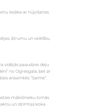
dienu iesāka ar nūjošanas
pējas, ātrumu un veiklību,
za vidējās paaudzes deju
lēni” no Ogresgala, bet ar
ais ansamblis “Saime”.
usties mākslinieku lomās
 sakņu un dzimtas koka