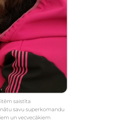
tēm saistīta
rinātu savu superkomandu
ākiem un vecvecākiem