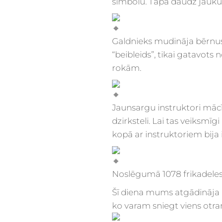
simbolu. Tapa daudz jauku
Galdnieks mudināja bērnus k
“beibleids”, tikai gatavots n
rokām.
Jaunsargu instruktori mācī
dzirksteli. Lai tas veiksmīg
kopā ar instruktoriem bija
Noslēgumā 1078 frikadeles, 
Šī diena mums atgādināja 
ko varam sniegt viens otr