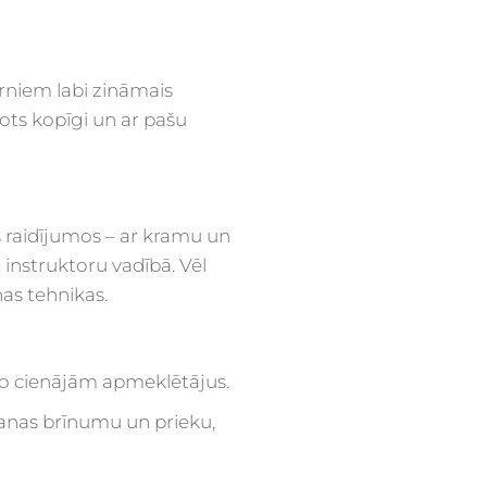
ērniem labi zināmais
avots kopīgi un ar pašu
s raidījumos – ar kramu un
t instruktoru vadībā. Vēl
as tehnikas.
 ko cienājām apmeklētājus.
anas brīnumu un prieku,