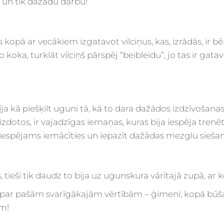
 un tik dažādu darbu!
opā ar vecākiem izgatavot vilciņus, kas, izrādās, ir b
o koka, turklāt vilciņš pārspēj “beibleidu”, jo tas ir gat
ja kā piešķilt uguni tā, kā to dara dažādos izdzīvošana
i izdotos, ir vajadzīgas iemaņas, kuras bija iespēja trenē
 iespējams iemācīties un iepazīt dažādas mezglu siešan
tieši tik daudz to bija uz ugunskura vārītajā zupā, ar
par pašām svarīgākajām vērtībām – ģimeni, kopā būš
am!