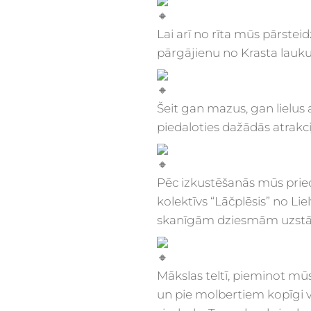
Lai arī no rīta mūs pārstei
pārgājienu no Krasta lau
Šeit gan mazus, gan lielus 
piedaloties dažādās atrakci
Pēc izkustēšanās mūs priec
kolektīvs “Lāčplēsis” no Li
skanīgām dziesmām uzstājā
Mākslas teltī, pieminot mū
un pie molbertiem kopīgi 