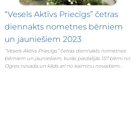
“Vesels Aktīvs Priecīgs” četras
diennakts nometnes bērniem
un jauniešiem 2023
“Vesels Aktīvs Priecīgs” četras diennakts nometnes
bērniem un jauniešiem, kurās piedalījās 157 bērni no
Ogres novada un kāds arī no kaimiņu novadiem.
Šogad nometnes norisinājās Jumpravas pamatskolā.
Nometnēs bērni piedalījās pirmās palīdzības
nodarbībā, gatavoja betona paplātītes, vāzi uz dēļa
un salvešu ziedu, iestudēja deju, iepazina mūzikas
terapiju un teātra mākslu, izzināja drošas peldēšanas
noteikumus, mācījās gatavot gardus un veselīgus
kokteiļus, devās pārgājienā pie mežziņa. Vakaru
noslēgumā spēlēja dažādas komandu spēles,
ballējās un baudīja kino vakaru ar atvēsinošu