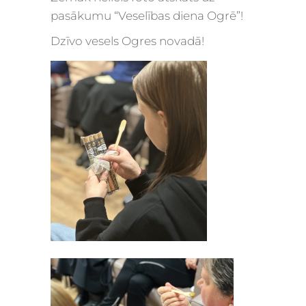
pasākumu “Veselības diena Ogrē”!
Dzīvo vesels Ogres novadā!