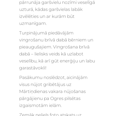
pārrunāja garšvielu nozīmi veselīgā
uzturā, kādas garšvielas labāk
izvēlēties un ar kurām būt
uzmanīgam.
Turpinājumā piedāvājām
vingrošanu brīvā dabā bērniem un
pieaugušajiem. Vingrošana brīvā
dabā – lielisks veids kā uzlabot
veselību, kā arī gūt enerģiju un labu
garastāvokli!
Pasākumu noslēdzot, aicinājām
visus nūjot gribētājus uz
Mārtiņdienas vakara nūjošanas
pārgājienu pa Ogres pilsētas
izgaismotām ielām.
Zemāk neliels foto atskats uz