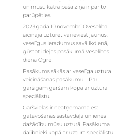
un mūsu katra paša ziņā ir par to
parūpēties.
2023.gada 10.novembrī Oveselība
aicināja uzturēt vai ieviest jaunus,
veselīgus ieradumus savā ikdienā,
gūstot idejas pasākumā Veselības
diena Ogrē.
Pasākums sākās ar veselīga uztura
veicināšanas pasākumu – Par
garšīgām garšām kopā ar uztura
speciālistu.
Garšvielas ir neatņemama ēst
gatavošanas sastāvdaļa un ienes
dažādību mūsu uzturā. Pasākuma
dalībnieki kopā ar uztura speciālistu