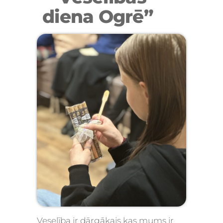
diena Ogrē”
Veselība ir dārgākais kas mums ir