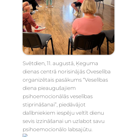
Svētdien, 11. augustā, Ķeguma
dienas centrā norisinājās Oveselība
organizētais pasākums “Veselības
diena pieaugušajiem
psihoemocionālās veselības
stiprināšanai”, piedāvājot
dalībniekiem iespēju veltīt dienu
sevis izzināšanai un uzlabot savu
psihoemocionālo labsajūtu.