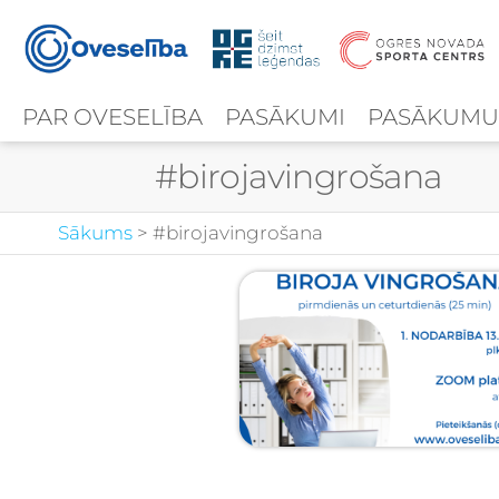
PAR OVESELĪBA
PASĀKUMI
PASĀKUMU
Birka:
#birojavingrošana
Sākums
>
#birojavingrošana