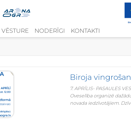
 VĒSTURE
NODERĪGI
KONTAKTI
Biroja vingroša
7. APRĪLIS- PASAULES VESE
Oveselība organizē dažād
novada iedzīvotājiem. Dzīv
13. aprīli, aicinām pievien
vingrošanas mērķis ir sēdo
laikā nodrošināt pilnvērtīg