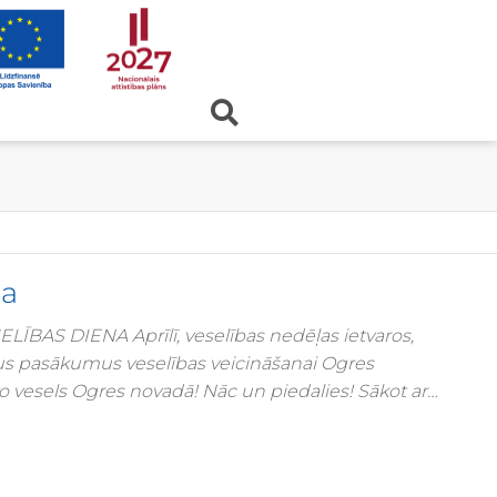
na
LĪBAS DIENA Aprīlī, veselības nedēļas ietvaros,
us pasākumus veselības veicināšanai Ogres
o vesels Ogres novadā! Nāc un piedalies! Sākot ar
oties biroja vingrošanas nodarbībām attālināti! Biroja
ša darba darītājiem veicināt aktīvas pauzes, kuru
u asins cirkulāciju, noslogoto locītavu un