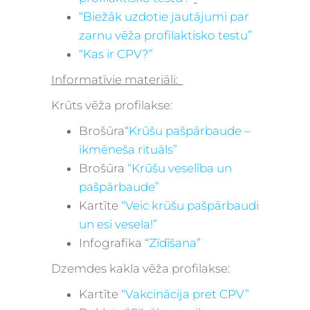
“Biežāk uzdotie jautājumi par
zarnu vēža profilaktisko testu”
“Kas ir CPV?”
Informatīvie materiāli:
Krūts vēža profilakse:
Brošūra
“Krūšu pašpārbaude –
ikmēneša rituāls”
Brošūra
“Krūšu veselība un
pašpārbaude”
Kartīte
“Veic krūšu pašpārbaudi
un esi vesela!”
Infografika
“Zīdīšana”
Dzemdes kakla vēža profilakse:
Kartīte
“Vakcinācija pret CPV”