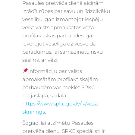
Pasaules pretvēža dienā
aicinām
izrādīt rūpes par savu un līdzcilvēku
veselību, gan izmantojot iespēju
veikt valsts apmaksātas vēža
profilaktiskās pārbaudes, gan
ievērojot veselīga dzīvesveida
paradumus, lai samazinātu risku
saslimt ar vēzi.
Informāciju
par valsts
apmaksātām profilaktiskajām
pārbaudēm
var meklēt SPKC
mājaslapā, sadaļā –
https://www.spkc.gov.lv/lv/veza-
skrinings
.
Šogad, lai atzīmētu Pasaules
pretvēža dienu, SPKC speciālisti ir