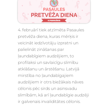
4. februārī tiek atzīmēta
Pasaules
pretvēža diena
, kuras mērķis ir
veicināt iedzīvotāju izpratni un
palielināt zināšanas par
ļaundabīgiem audzējiem, to
profilaksi un savlaicīgu slimību
atklāšanu un ārstēšanu. Latvijā
mirstība no ļaundabīgajiem
audzējiem ir otrs biežākais nāves
cēlonis pēc sirds un asinsvadu
slimībām, kā arī ļaundabīgie audzēji
ir galvenais invaliditātes cēlonis.