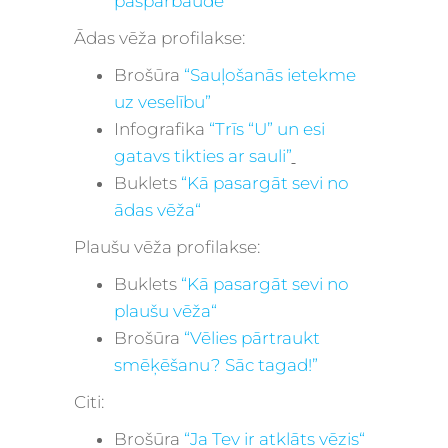
pašpārbaude”
Ādas vēža profilakse:
Brošūra
“Sauļošanās ietekme
uz veselību”
Infografika
“Trīs “U” un esi
gatavs tikties ar sauli”
Buklets
“
Kā pasargāt sevi no
ādas vēža
“
Plaušu vēža profilakse:
Buklets
“
Kā pasargāt sevi no
plaušu vēža
“
Brošūra
“Vēlies pārtraukt
smēķēšanu? Sāc tagad!”
Citi:
Brošūra
“
Ja Tev ir atklāts vēzis
“