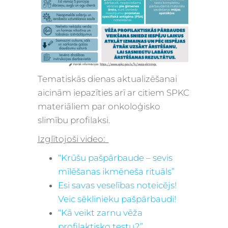
Tematiskās dienas aktualizēšanai
aicinām iepazīties arī ar citiem SPKC
materiāliem par onkoloģisko
slimību profilaksi.
Izglītojoši video:
“Krūšu pašpārbaude – sevis
mīlēšanas ikmēneša rituāls”
Esi savas veselības noteicējs!
Veic sēklinieku pašpārbaudi!
“Kā veikt zarnu vēža
profilaktisko testu?”