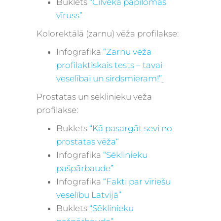
Buklets
“Cilvēka papilomas
vīruss”
Kolorektālā (zarnu) vēža profilakse:
Infografika
“Zarnu vēža
profilaktiskais tests – tavai
veselībai un sirdsmieram!”
Prostatas un sēklinieku vēža
profilakse:
Buklets
“Kā pasargāt sevi no
prostatas vēža
“
Infografika
“Sēklinieku
pašpārbaude”
Infografika
“Fakti par vīriešu
veselību Latvijā”
Buklets
“Sēklinieku