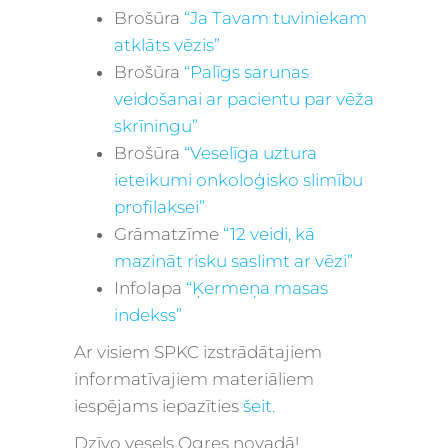
Brošūra
“Ja Tavam tuviniekam
atklāts vēzis”
Brošūra
“Palīgs sarunas
veidošanai ar pacientu par vēža
skrīningu”
Brošūra
“Veselīga uztura
ieteikumi onkoloģisko slimību
profilaksei”
Grāmatzīme
“12 veidi, kā
mazināt risku saslimt ar vēzi”
Infolapa
“Ķermeņa masas
indekss”
Ar visiem SPKC izstrādātajiem
informatīvajiem materiāliem
iespējams iepazīties
šeit.
Dzīvo vesels Ogres novadā!