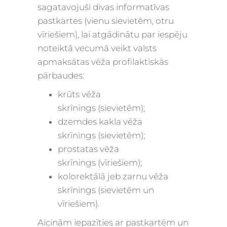
sagatavojuši
divas informatīvas
pastkartes
(vienu sievietēm, otru
vīriešiem), lai atgādinātu par iespēju
noteiktā vecumā veikt valsts
apmaksātas vēža profilaktiskās
pārbaudes
:
krūts vēža
skrīnings
(sievietēm);
dzemdes kakla vēža
skrīnings
(sievietēm);
prostatas vēža
skrīnings
(vīriešiem);
kolorektālā jeb zarnu vēža
skrīnings
(sievietēm un
vīriešiem).
Aicinām iepazīties ar pastkartēm un