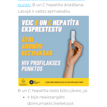
punkti
. B un C hepatīta ārstēšana
Latvijā ir valsts apmaksāta.
B un C hepatīta tests būtu jāveic, ja:
ir bijis neaizsargāts
dzimumakts (nelietojot