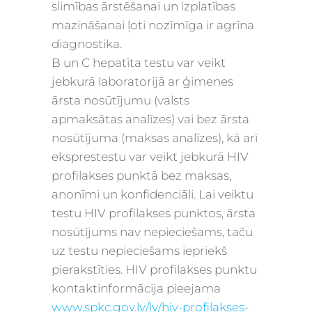
slimības ārstēšanai un izplatības
mazināšanai ļoti nozīmīga ir agrīna
diagnostika.
B un C hepatīta testu var veikt
jebkurā laboratorijā ar ģimenes
ārsta nosūtījumu (valsts
apmaksātas analīzes) vai bez ārsta
nosūtījuma (maksas analīzes), kā arī
eksprestestu var veikt jebkurā HIV
profilakses punktā bez maksas,
anonīmi un konfidenciāli. Lai veiktu
testu HIV profilakses punktos, ārsta
nosūtījums nav nepieciešams, taču
uz testu nepieciešams iepriekš
pierakstīties. HIV profilakses punktu
kontaktinformācija pieejama
www.spkc.gov.lv/lv/hiv-
profilakses-