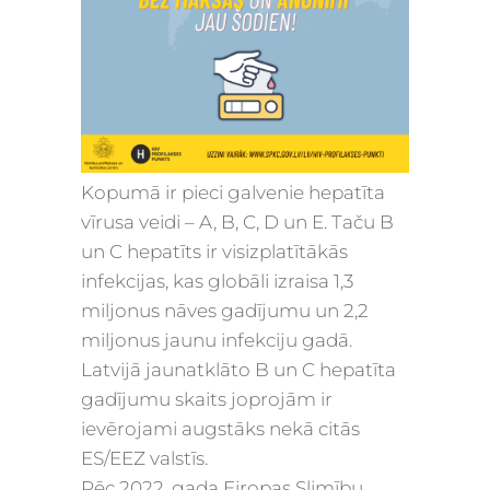
Kopumā ir pieci galvenie hepatīta
vīrusa veidi – A, B, C, D un E. Taču B
un C hepatīts ir visizplatītākās
infekcijas, kas globāli izraisa 1,3
miljonus nāves gadījumu un 2,2
miljonus jaunu infekciju gadā.
Latvijā jaunatklāto B un C hepatīta
gadījumu skaits joprojām ir
ievērojami augstāks nekā citās
ES/EEZ valstīs.
Pēc 2022. gada Eiropas Slimību