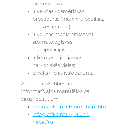
prezervatīvu);
ir veiktas kosmētiskas
procedūras (manikīrs, pedikīrs,
tetovēšana u. c.);
ir veiktas medicīniskas vai
stomatoloģiskas
manipulācijas;
ir lietotas injicējamās
narkotiskās vielas;
cilvēks ir bijis ieslodzījumā.
Aicinām ieskatīties arī
informatīvajos materiālos par
vīrushepatītiem:
Infografika par B un C hepatītu
Infografika par A, B un C
hepatītu