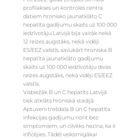
profilakses un kontroles centra
datiem hronisko jaunatklāto C
hepatīta gadījumu skaits uz 100 000
iedzīvotāju Latvijā bija vairāk nekā
12 reizes augstāks, nekā vidēji
ES/EEZ valstīs, savukārt hroniska B
hepatīta jaunatklāto gadījumu
skaits uz 100 000 iedzīvotāju divas
reizes augstāks, nekā vidēji ES/EEZ
valstīs.
Visbiežāk B un C hepatīts Latvijā
tiek atklāts hroniskā stadijā.
Aptuveni trešdaļa B un C hepatīta
infekcijas gadījumu norit bez
simptomiem, un cilvēks nezina, ka ir
inficējies. Tādēļ veiksmīgākai